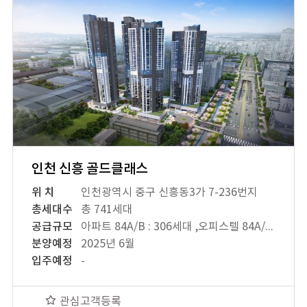
인천 신흥 골드클래스
위 치
인천광역시 중구 신흥동3가 7-236번지
총세대수
총 741세대
공급규모
아파트 84A/B : 306세대 ,오피스텔 84A/B : 435세대 ,
분양예정
2025년 6월
입주예정
-
관심고객등록