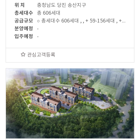
위 치
충청남도 당진 송산지구
총세대수
총 606세대
공급규모
○ 총세대수 606세대 , , + 59-156세대 , + 71-180세대 , + 74-158세대 , + 84-112세대
분양예정
-
입주예정
-
관심고객등록