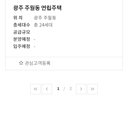
광주 주월동 연립주택
위 치
광주 주월동
총세대수
총 24세대
공급규모
분양예정
-
입주예정
-
관심고객등록
1
2