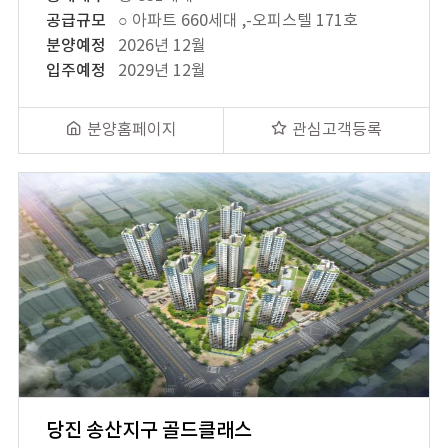
공급규모
○ 아파트 660세대 ,-오피스텔 171호
분양예정
2026년 12월
입주예정
2029년 12월
분양홈페이지
관심고객등록
당진 송산지구 골드클래스