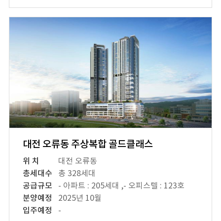
대전 오류동 주상복합 골드클래스
위 치
대전 오류동
총세대수
총 328세대
공급규모
- 아파트 : 205세대 ,- 오피스텔 : 123호
분양예정
2025년 10월
입주예정
-