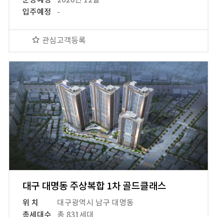
분양예정
2026년 12월
입주예정
-
관심고객등록
대구 대명동 주상복합 1차 골드클래스
위 치
대구광역시 남구 대명동
총세대수
총 831세대