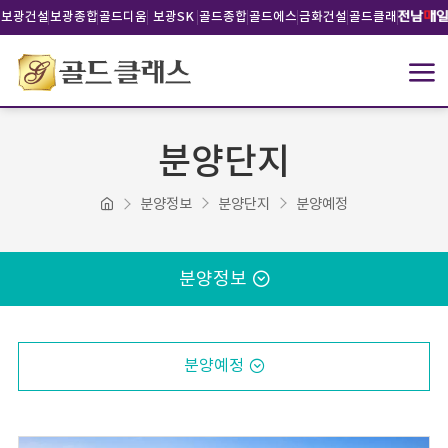
보광건설
보광종합
골드디움
보광SK
골드종합
골드에스
금화건설
골드클래
건설
건설
건설
비건설
스문화재
단
분양단지
분양정보
분양단지
분양예정
분양정보
분양예정