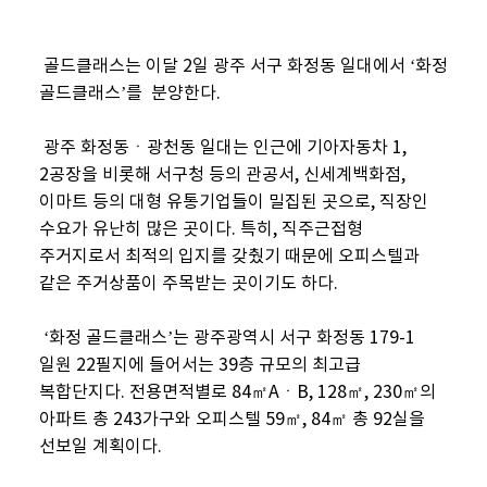
골드클래스는 이달 2일 광주 서구 화정동 일대에서 ‘화정
골드클래스’를 분양한다.
광주 화정동ㆍ광천동 일대는 인근에 기아자동차 1,
2공장을 비롯해 서구청 등의 관공서, 신세계백화점,
이마트 등의 대형 유통기업들이 밀집된 곳으로, 직장인
수요가 유난히 많은 곳이다. 특히, 직주근접형
주거지로서 최적의 입지를 갖췄기 때문에 오피스텔과
같은 주거상품이 주목받는 곳이기도 하다.
‘화정 골드클래스’는 광주광역시 서구 화정동 179-1
일원 22필지에 들어서는 39층 규모의 최고급
복합단지다. 전용면적별로 84㎡AㆍB, 128㎡, 230㎡의
아파트 총 243가구와 오피스텔 59㎡, 84㎡ 총 92실을
선보일 계획이다.