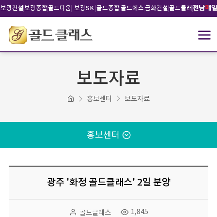
보광건설
보광종합
골드디움
보광SK
골드종합
골드에스
금화건설
골드클래
건설
건설
건설
비건설
스문화재
단
보도자료
홍보센터
보도자료
홍보센터
광주 '화정 골드클래스' 2일 분양
1,845
골드클래스