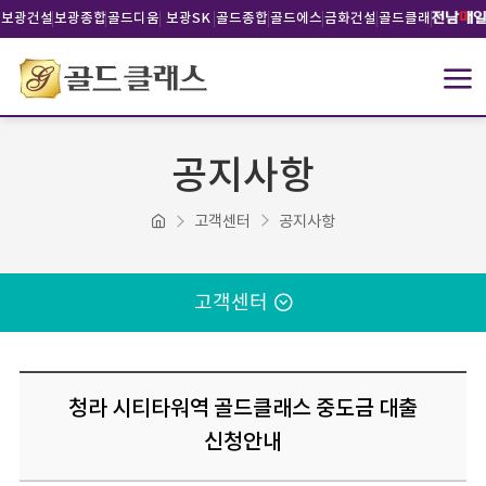
보광건설
보광종합
골드디움
보광SK
골드종합
골드에스
금화건설
골드클래
건설
건설
건설
비건설
스문화재
단
공지사항
고객센터
공지사항
고객센터
청라 시티타워역 골드클래스 중도금 대출
신청안내