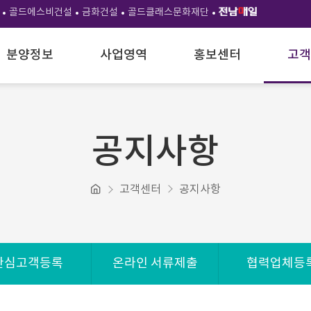
골드에스비건설
금화건설
골드클래스문화재단
분양정보
사업영역
홍보센터
고객
공지사항
고객센터
공지사항
관심고객등록
온라인 서류제출
협력업체등