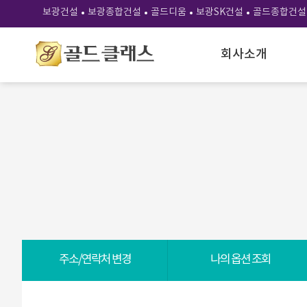
보광건설
보광종합건설
골드디움
보광SK건설
골드종합건설
회사소개
주소/연락처 변경
나의 옵션 조회