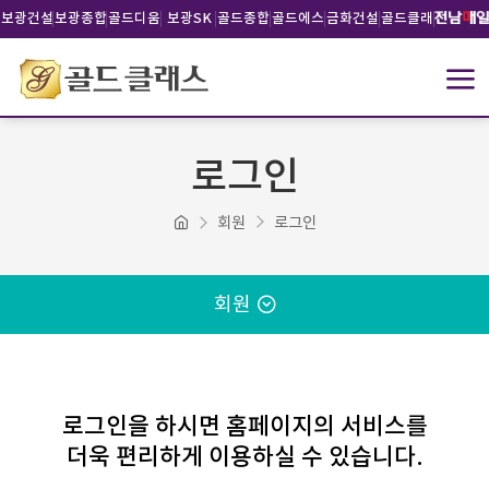
보광건설
보광종합
골드디움
보광SK
골드종합
골드에스
금화건설
골드클래
건설
건설
건설
비건설
스문화재
단
로그인
회원
로그인
회원
로그인을 하시면 홈페이지의 서비스를
더욱 편리하게 이용하실 수 있습니다.