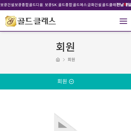
보광건설
보광종합
골드디움
보광SK
골드종합
골드에스
금화건설
골드클래
건설
건설
건설
비건설
스문화재
단
회원
회원
회원